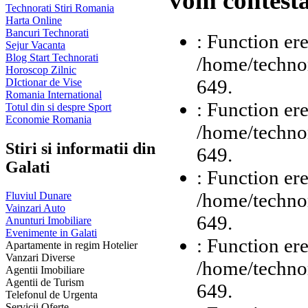
vom contesta
Technorati Stiri Romania
Harta Online
Bancuri Technorati
: Function ere
Sejur Vacanta
Blog Start Technorati
/home/technor
Horoscop Zilnic
649.
DIctionar de Vise
Romania International
: Function ere
Totul din si despre Sport
Economie Romania
/home/technor
Stiri si informatii din
649.
Galati
: Function ere
/home/technor
Fluviul Dunare
Vainzari Auto
649.
Anunturi Imobiliare
Evenimente in Galati
: Function ere
Apartamente in regim Hotelier
Vanzari Diverse
/home/technor
Agentii Imobiliare
Agentii de Turism
649.
Telefonul de Urgenta
Servicii Oferte