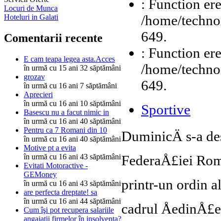
: Function ere
Locuri de Munca
/home/technor
Hoteluri in Galati
649.
Comentarii recente
: Function ere
E cam teapa legea asta.Acces
/home/technor
în urmă cu 15 ani 32 săptămâni
grozav
649.
în urmă cu 16 ani 7 săptămâni
Aprecieri
în urmă cu 16 ani 10 săptămâni
Sportive
Basescu nu a facut nimic in
în urmă cu 16 ani 40 săptămâni
Pentru ca 7 Romani din 10
DuminicÄ s-a de
în urmă cu 16 ani 40 săptămâni
Motive pt a evita
FederaÅ£iei RomÃ
în urmă cu 16 ani 43 săptămâni
Evitati Motoractive -
GEMoney
printr-un ordin 
în urmă cu 16 ani 43 săptămâni
are perfecta dreptate! sa
în urmă cu 16 ani 44 săptămâni
cadrul ÅedinÅ£ei
Cum îşi pot recupera salariile
angajaţii firmelor în insolventa?