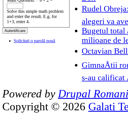
Math Question:
*
9 + 2 =
Rudel Obreja:
Solve this simple math problem
and enter the result. E.g. for
alegeri va ave
1+3, enter 4.
Bugetul total
milioane de l
Solicitaţi o parolă nouă
Octavian Bell
GimnaÅtii r
s-au calificat
Powered by
Drupal Roman
Copyright © 2026
Galati T