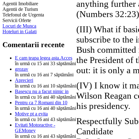
anything further 
Agentii Imobiliare
Agentii de Turism
(Numbers 32:23)
Telefonul de Urgenta
Servicii Oferte
Locuri de Munca
(III) What if bas
Hoteluri in Galati
subscribe to the 
Comentarii recente
Bush committed m
the President of 
E cam teapa legea asta.Acces
în urmă cu 15 ani 33 săptămâni
out: it is only a 
grozav
în urmă cu 16 ani 7 săptămâni
Aprecieri
(IV) I know it m
în urmă cu 16 ani 10 săptămâni
Basescu nu a facut nimic in
Wilson Reagan co
în urmă cu 16 ani 40 săptămâni
Pentru ca 7 Romani din 10
his presidency.
în urmă cu 16 ani 40 săptămâni
Motive pt a evita
Respectfully Su
în urmă cu 16 ani 43 săptămâni
Evitati Motoractive -
Candidate
GEMoney
în urmă cu 16 ani 43 săptămâni