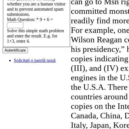
can go to Msn ri
whether you are a human visitor
committed monstro
and to prevent automated spam
submissions.
readily find more
Math Question:
*
9 + 6 =
For example, one
Solve this simple math problem
and enter the result. E.g. for
Wilson Reagan co
1+3, enter 4.
his presidency,” 
copies indicating 
Solicitaţi o parolă nouă
(III), and (IV) e
engines in the U
the U.S.A. There
countries around 
copies on the Int
Canada, China, D
Italy, Japan, Ko