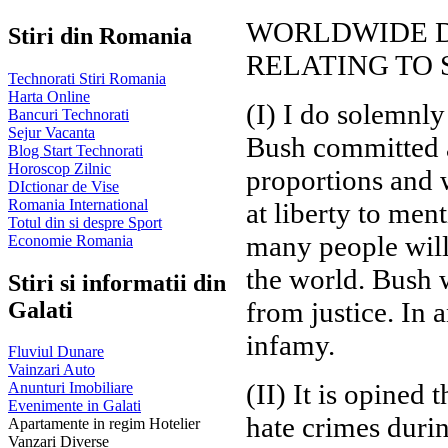
WORLDWIDE D
Stiri din Romania
RELATING TO
Technorati Stiri Romania
Harta Online
(I) I do solemnl
Bancuri Technorati
Sejur Vacanta
Bush committed at
Blog Start Technorati
Horoscop Zilnic
proportions and 
DIctionar de Vise
Romania International
at liberty to me
Totul din si despre Sport
many people wil
Economie Romania
the world. Bush w
Stiri si informatii din
from justice. In 
Galati
infamy.
Fluviul Dunare
Vainzari Auto
(II) It is opined 
Anunturi Imobiliare
Evenimente in Galati
hate crimes durin
Apartamente in regim Hotelier
Vanzari Diverse