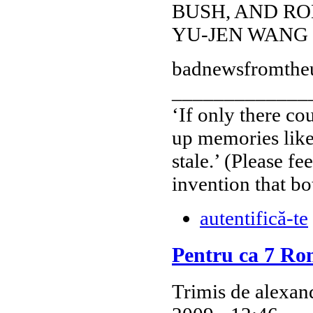
BUSH, AND R
YU-JEN WANG
badnewsfromtheu
_____________
‘If only there co
up memories like
stale.’ (Please fe
invention that bo
autentifică-te
Pentru ca 7 Ro
Trimis de alexand