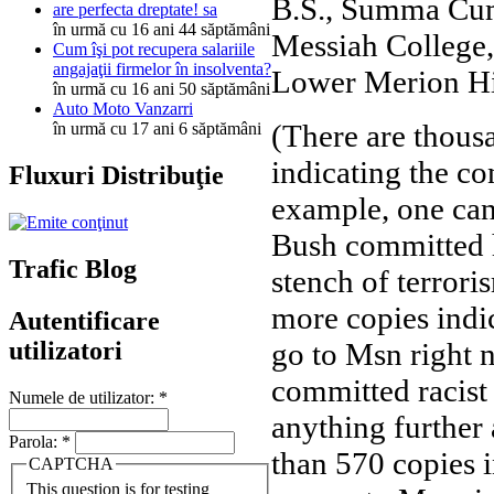
B.S., Summa Cu
are perfecta dreptate! sa
în urmă cu 16 ani 44 săptămâni
Messiah College
Cum îşi pot recupera salariile
angajaţii firmelor în insolventa?
Lower Merion Hi
în urmă cu 16 ani 50 săptămâni
Auto Moto Vanzarri
(There are thousa
în urmă cu 17 ani 6 săptămâni
indicating the con
Fluxuri Distribuţie
example, one can
Bush committed h
Trafic Blog
stench of terrori
more copies indic
Autentificare
utilizatori
go to Msn right n
committed racist 
Numele de utilizator:
*
anything further 
Parola:
*
than 570 copies i
CAPTCHA
This question is for testing