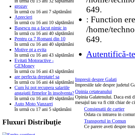
în urmă cu 15 ani 32 săptămâni
grozav
649.
în urmă cu 16 ani 7 săptămâni
: Function ere
Aprecieri
în urmă cu 16 ani 10 săptămâni
/home/technor
Basescu nu a facut nimic in
în urmă cu 16 ani 40 săptămâni
649.
Pentru ca 7 Romani din 10
în urmă cu 16 ani 40 săptămâni
Motive pt a evita
Autentifică-t
în urmă cu 16 ani 43 săptămâni
Evitati Motoractive -
GEMoney
în urmă cu 16 ani 43 săptămâni
are perfecta dreptate! sa
Impresii despre Galati
în urmă cu 16 ani 44 săptămâni
Impresiile tale despre judetul Ga
Cum îşi pot recupera salariile
Opinia cetateanului
angajaţii firmelor în insolventa?
Opinia Galatenului. Daca esti di
în urmă cu 16 ani 49 săptămâni
mesajul tau va fi citit chiar de c
Auto Moto Vanzarri
Consignatii de cartier
în urmă cu 17 ani 5 săptămâni
Odata cu intrarea in comuni
Fluxuri Distribuţie
Transportul in Comun
Ce parere aveti despre tra