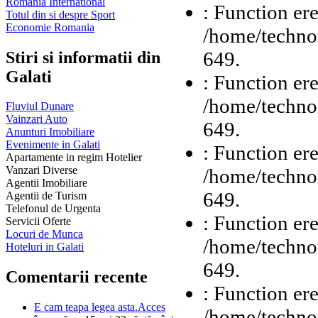
Romania International
: Function ere
Totul din si despre Sport
Economie Romania
/home/technor
649.
Stiri si informatii din
Galati
: Function ere
/home/technor
Fluviul Dunare
Vainzari Auto
649.
Anunturi Imobiliare
Evenimente in Galati
: Function ere
Apartamente in regim Hotelier
Vanzari Diverse
/home/technor
Agentii Imobiliare
649.
Agentii de Turism
Telefonul de Urgenta
: Function ere
Servicii Oferte
Locuri de Munca
/home/technor
Hoteluri in Galati
649.
Comentarii recente
: Function ere
E cam teapa legea asta.Acces
/home/technor