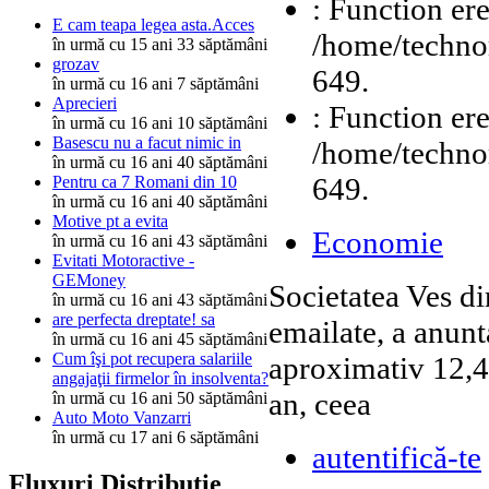
: Function ere
E cam teapa legea asta.Acces
/home/technor
în urmă cu 15 ani 33 săptămâni
grozav
649.
în urmă cu 16 ani 7 săptămâni
Aprecieri
: Function ere
în urmă cu 16 ani 10 săptămâni
Basescu nu a facut nimic in
/home/technor
în urmă cu 16 ani 40 săptămâni
649.
Pentru ca 7 Romani din 10
în urmă cu 16 ani 40 săptămâni
Motive pt a evita
Economie
în urmă cu 16 ani 43 săptămâni
Evitati Motoractive -
GEMoney
Societatea Ves d
în urmă cu 16 ani 43 săptămâni
are perfecta dreptate! sa
emailate, a anunt
în urmă cu 16 ani 45 săptămâni
Cum îşi pot recupera salariile
aproximativ 12,4 
angajaţii firmelor în insolventa?
an, ceea
în urmă cu 16 ani 50 săptămâni
Auto Moto Vanzarri
în urmă cu 17 ani 6 săptămâni
autentifică-te
Fluxuri Distribuţie