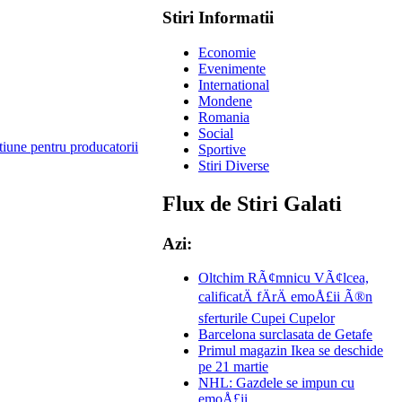
Stiri Informatii
Economie
Evenimente
International
Mondene
Romania
Social
tiune pentru producatorii
Sportive
Stiri Diverse
Flux de Stiri Galati
Azi:
Oltchim RÃ¢mnicu VÃ¢lcea,
calificatÄ fÄrÄ emoÅ£ii Ã®n
sferturile Cupei Cupelor
Barcelona surclasata de Getafe
Primul magazin Ikea se deschide
pe 21 martie
NHL: Gazdele se impun cu
emoÅ£ii