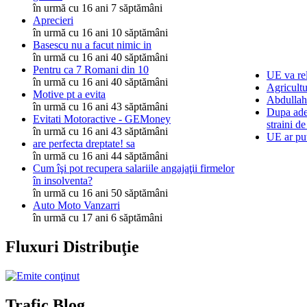
în urmă cu 16 ani 7 săptămâni
Aprecieri
în urmă cu 16 ani 10 săptămâni
Basescu nu a facut nimic in
în urmă cu 16 ani 40 săptămâni
Pentru ca 7 Romani din 10
UE va rel
în urmă cu 16 ani 40 săptămâni
Agricultu
Motive pt a evita
Abdullah 
în urmă cu 16 ani 43 săptămâni
Dupa ader
Evitati Motoractive - GEMoney
straini de
în urmă cu 16 ani 43 săptămâni
UE ar put
are perfecta dreptate! sa
în urmă cu 16 ani 44 săptămâni
Cum îşi pot recupera salariile angajaţii firmelor
în insolventa?
în urmă cu 16 ani 50 săptămâni
Auto Moto Vanzarri
în urmă cu 17 ani 6 săptămâni
Fluxuri Distribuţie
Trafic Blog