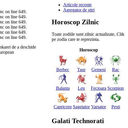
Articole recente
Agregator de ştiri
inc on line 649.
inc on line 649.
Horoscop Zilnic
inc on line 649.
inc on line 649.
inc on line 649.
Toate zodiile sunt zilnic actualizate, Clik
inc on line 649.
pe zodia care te reprezinta.
nkarei de a deschide
Horoscop
 european
Berbec
Taur
Gemeni
Rac
Balanta
Leu
Fecioara
Scorpion
Capricorn
Sagetator
Varsator
Pesti
Galati Technorati