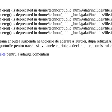
n ereg() is deprecated in /home/technor/public_html/galati/includes/file.
n ereg() is deprecated in /home/technor/public_html/galati/includes/file.
n ereg() is deprecated in /home/technor/public_html/galati/includes/file.
n ereg() is deprecated in /home/technor/public_html/galati/includes/file.
n ereg() is deprecated in /home/technor/public_html/galati/includes/file.
n ereg() is deprecated in /home/technor/public_html/galati/includes/file.
na ar putea suspenda negocierile de aderare a Turciei, dupa refuzul A
oporturile pentru navele si avioanele cipriote, a declarat, ieri, comisarul
ă-te
pentru a adăuga comentarii