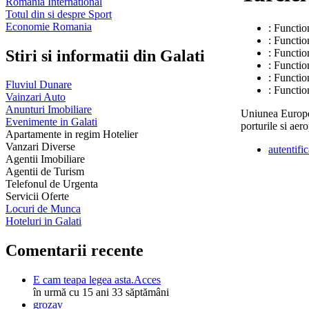
Romania International
Totul din si despre Sport
Economie Romania
: Functio
: Functio
Stiri si informatii din Galati
: Functio
: Functio
: Functio
Fluviul Dunare
: Functio
Vainzari Auto
Anunturi Imobiliare
Uniunea Europea
Evenimente in Galati
porturile si aer
Apartamente in regim Hotelier
Vanzari Diverse
autentific
Agentii Imobiliare
Agentii de Turism
Telefonul de Urgenta
Servicii Oferte
Locuri de Munca
Hoteluri in Galati
Comentarii recente
E cam teapa legea asta.Acces
în urmă cu 15 ani 33 săptămâni
grozav