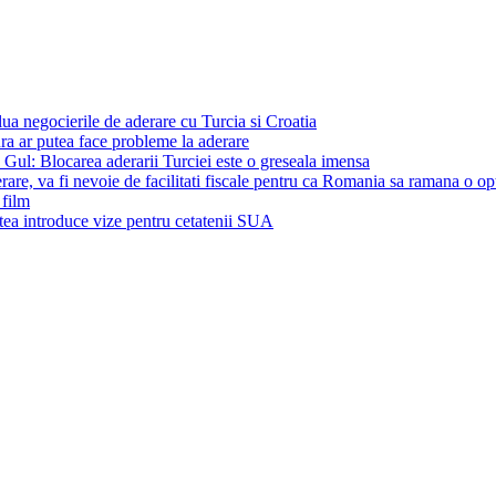
ua negocierile de aderare cu Turcia si Croatia
ra ar putea face probleme la aderare
Gul: Blocarea aderarii Turciei este o greseala imensa
are, va fi nevoie de facilitati fiscale pentru ca Romania sa ramana o op
 film
ea introduce vize pentru cetatenii SUA