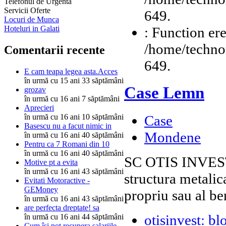
Telefonul de Urgenta
Servicii Oferte
649.
Locuri de Munca
: Function ere
Hoteluri in Galati
/home/technor
Comentarii recente
649.
E cam teapa legea asta.Acces
în urmă cu 15 ani 33 săptămâni
Case Lemn
grozav
în urmă cu 16 ani 7 săptămâni
Aprecieri
în urmă cu 16 ani 10 săptămâni
Case
Basescu nu a facut nimic in
Mondene
în urmă cu 16 ani 40 săptămâni
Pentru ca 7 Romani din 10
în urmă cu 16 ani 40 săptămâni
SC OTIS INVEST 
Motive pt a evita
în urmă cu 16 ani 43 săptămâni
structura metalic
Evitati Motoractive -
GEMoney
propriu sau al be
în urmă cu 16 ani 43 săptămâni
are perfecta dreptate! sa
otisinvest: bl
în urmă cu 16 ani 44 săptămâni
Cum îşi pot recupera salariile