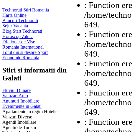
: Function ere
Technorati Stiri Romania
/home/technor
Harta Online
Bancuri Technorati
649.
Sejur Vacanta
Blog Start Technorati
: Function ere
Horoscop Zilnic
/home/technor
DIctionar de Vise
Romania International
649.
Totul din si despre Sport
Economie Romania
: Function ere
Stiri si informatii din
/home/technor
Galati
649.
: Function ere
Fluviul Dunare
Vainzari Auto
/home/technor
Anunturi Imobiliare
Evenimente in Galati
649.
Apartamente in regim Hotelier
Vanzari Diverse
: Function ere
Agentii Imobiliare
Agentii de Turism
/home/technor