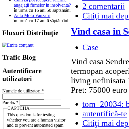
2 comentarii
angajaţii firmelor în insolventa?
în urmă cu 16 ani 50 săptămâni
Citiţi mai dep
Auto Moto Vanzarri
în urmă cu 17 ani 6 săptămâni
Vind casa in S
Fluxuri Distribuţie
Case
Trafic Blog
Vind casa Sendren
termopan acoperis
Autentificare
utilizatori
living nefinisata
Pret: 75000 euro
Numele de utilizator:
*
tom_20034: 
Parola:
*
CAPTCHA
autentifică-te
This question is for testing
whether you are a human visitor
Citiţi mai dep
and to prevent automated spam