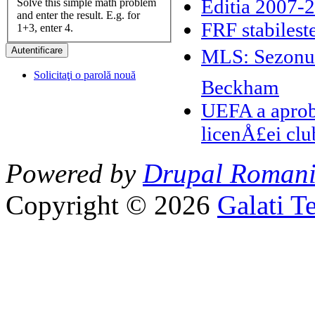
Editia 2007-2
Solve this simple math problem
and enter the result. E.g. for
FRF stabileste
1+3, enter 4.
MLS: Sezonul
Solicitaţi o parolă nouă
Beckham
UEFA a aproba
licenÅ£ei clu
Powered by
Drupal Roman
Copyright © 2026
Galati T