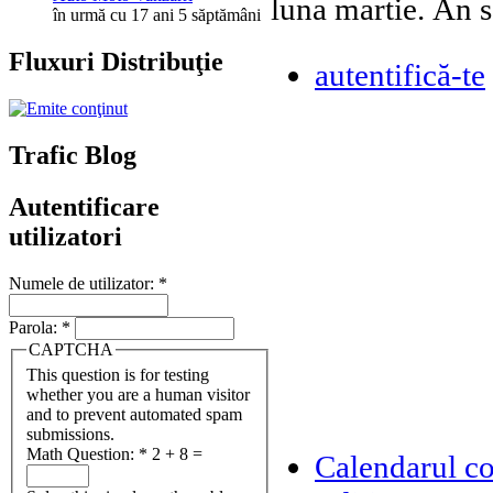
luna martie. Ãn 
în urmă cu 17 ani 5 săptămâni
Fluxuri Distribuţie
autentifică-te
Trafic Blog
Autentificare
utilizatori
Numele de utilizator:
*
Parola:
*
CAPTCHA
This question is for testing
whether you are a human visitor
and to prevent automated spam
submissions.
Math Question:
*
2 + 8 =
Calendarul c