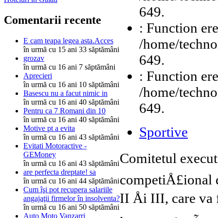
649.
Comentarii recente
: Function ere
/home/technor
E cam teapa legea asta.Acces
în urmă cu 15 ani 33 săptămâni
649.
grozav
în urmă cu 16 ani 7 săptămâni
: Function ere
Aprecieri
în urmă cu 16 ani 10 săptămâni
/home/technor
Basescu nu a facut nimic in
în urmă cu 16 ani 40 săptămâni
649.
Pentru ca 7 Romani din 10
în urmă cu 16 ani 40 săptămâni
Sportive
Motive pt a evita
în urmă cu 16 ani 43 săptămâni
Evitati Motoractive -
Comitetul executi
GEMoney
în urmă cu 16 ani 43 săptămâni
are perfecta dreptate! sa
competiÅ£ional d
în urmă cu 16 ani 44 săptămâni
Cum îşi pot recupera salariile
II Åi III, care v
angajaţii firmelor în insolventa?
în urmă cu 16 ani 50 săptămâni
Auto Moto Vanzarri