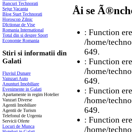
Bancuri Technorati
Åi se Ã®nch
Sejur Vacanta
Blog Start Technorati
Horoscop Zilnic
DIctionar de Vise
: Function ere
Romania International
Totul din si despre Sport
/home/technor
Economie Romania
649.
Stiri si informatii din
: Function ere
Galati
/home/technor
Fluviul Dunare
649.
Vainzari Auto
Anunturi Imobiliare
: Function ere
Evenimente in Galati
Apartamente in regim Hotelier
/home/technor
Vanzari Diverse
Agentii Imobiliare
649.
Agentii de Turism
Telefonul de Urgenta
: Function ere
Servicii Oferte
Locuri de Munca
/home/technor
Hoteluri in Galati