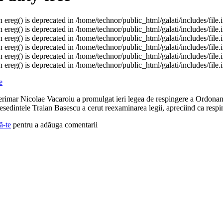
n ereg() is deprecated in /home/technor/public_html/galati/includes/file.
n ereg() is deprecated in /home/technor/public_html/galati/includes/file.
n ereg() is deprecated in /home/technor/public_html/galati/includes/file.
n ereg() is deprecated in /home/technor/public_html/galati/includes/file.
n ereg() is deprecated in /home/technor/public_html/galati/includes/file.
n ereg() is deprecated in /home/technor/public_html/galati/includes/file.
e
terimar Nicolae Vacaroiu a promulgat ieri legea de respingere a Ordonan
resedintele Traian Basescu a cerut reexaminarea legii, apreciind ca resp
ă-te
pentru a adăuga comentarii