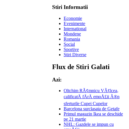
Stiri Informatii
Economie
Evenimente
International
Mondene
Romania
Social
Sportive
Stiri Diverse
Flux de Stiri Galati
Azi:
Oltchim RÃ¢mnicu VÃ¢lcea,
calificatÄ fÄrÄ emoÅ£ii Ã®n
sferturile Cupei Cupelor
Barcelona surclasata de Getafe
Primul magazin Ikea se deschide
pe 21 martie
NHL: Gazdele se impun cu