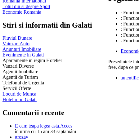
Romania International
Totul din si despre Sport
Economie Romania
: Functio
: Functio
Stiri si informatii din Galati
: Functio
: Functio
: Functio
Fluviul Dunare
: Functio
Vainzari Auto
Anunturi Imobiliare
Economi
Evenimente in Galati
Apartamente in regim Hotelier
Presedintele in
Vanzari Diverse
free, dupa ce p
Agentii Imobiliare
Agentii de Turism
autentific
Telefonul de Urgenta
Servicii Oferte
Locuri de Munca
Hoteluri in Galati
Comentarii recente
E cam teapa legea asta.Acces
în urmă cu 15 ani 33 săptămâni
grozav