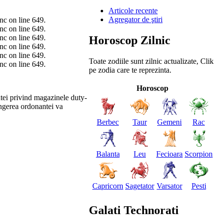
Articole recente
Agregator de ştiri
inc on line 649.
inc on line 649.
inc on line 649.
Horoscop Zilnic
inc on line 649.
inc on line 649.
Toate zodiile sunt zilnic actualizate, Clik
inc on line 649.
pe zodia care te reprezinta.
Horoscop
tei privind magazinele duty-
ingerea ordonantei va
Berbec
Taur
Gemeni
Rac
Balanta
Leu
Fecioara
Scorpion
Capricorn
Sagetator
Varsator
Pesti
Galati Technorati