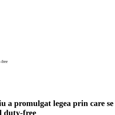
-free
u a promulgat legea prin care s
 duty-free