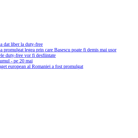
a dat liber la duty-free
a promulgat legea prin care Basescu poate fi demis mai usor
e duty-free vor fi desfiintate
umul - pe 20 mai
uget european al Romaniei a fost promulgat