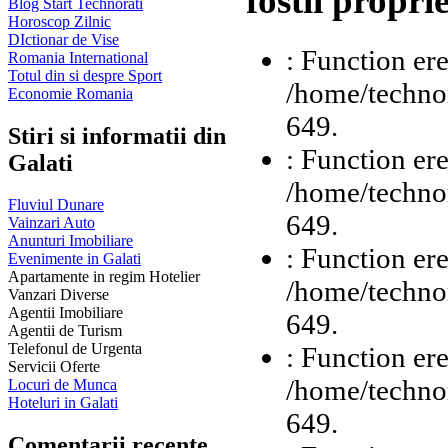
fostii propri
Blog Start Technorati
Horoscop Zilnic
DIctionar de Vise
: Function ere
Romania International
Totul din si despre Sport
/home/technor
Economie Romania
649.
Stiri si informatii din
: Function ere
Galati
/home/technor
Fluviul Dunare
649.
Vainzari Auto
Anunturi Imobiliare
: Function ere
Evenimente in Galati
Apartamente in regim Hotelier
/home/technor
Vanzari Diverse
Agentii Imobiliare
649.
Agentii de Turism
Telefonul de Urgenta
: Function ere
Servicii Oferte
/home/technor
Locuri de Munca
Hoteluri in Galati
649.
Comentarii recente