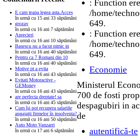
: Function ere
/home/technor
E cam teapa legea asta.Acces
în urmă cu 15 ani 33 săptămâni
649.
grozav
în urmă cu 16 ani 7 săptămâni
: Function ere
Aprecieri
în urmă cu 16 ani 10 săptămâni
/home/technor
Basescu nu a facut nimic in
649.
în urmă cu 16 ani 40 săptămâni
Pentru ca 7 Romani din 10
în urmă cu 16 ani 40 săptămâni
Economie
Motive pt a evita
în urmă cu 16 ani 43 săptămâni
Evitati Motoractive -
Ministerul Econom
GEMoney
în urmă cu 16 ani 43 săptămâni
700 de fosti prop
are perfecta dreptate! sa
în urmă cu 16 ani 45 săptămâni
despagubiri in ac
Cum îşi pot recupera salariile
de
angajaţii firmelor în insolventa?
în urmă cu 16 ani 50 săptămâni
Auto Moto Vanzarri
autentifică-te
în urmă cu 17 ani 6 săptămâni