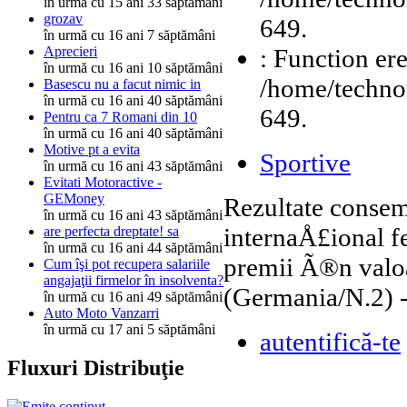
în urmă cu 15 ani 33 săptămâni
grozav
649.
în urmă cu 16 ani 7 săptămâni
: Function ere
Aprecieri
în urmă cu 16 ani 10 săptămâni
/home/technor
Basescu nu a facut nimic in
în urmă cu 16 ani 40 săptămâni
649.
Pentru ca 7 Romani din 10
în urmă cu 16 ani 40 săptămâni
Motive pt a evita
Sportive
în urmă cu 16 ani 43 săptămâni
Evitati Motoractive -
GEMoney
Rezultate consem
în urmă cu 16 ani 43 săptămâni
internaÅ£ional fe
are perfecta dreptate! sa
în urmă cu 16 ani 44 săptămâni
premii Ã®n valoa
Cum îşi pot recupera salariile
angajaţii firmelor în insolventa?
(Germania/N.2) -
în urmă cu 16 ani 49 săptămâni
Auto Moto Vanzarri
în urmă cu 17 ani 5 săptămâni
autentifică-te
Fluxuri Distribuţie