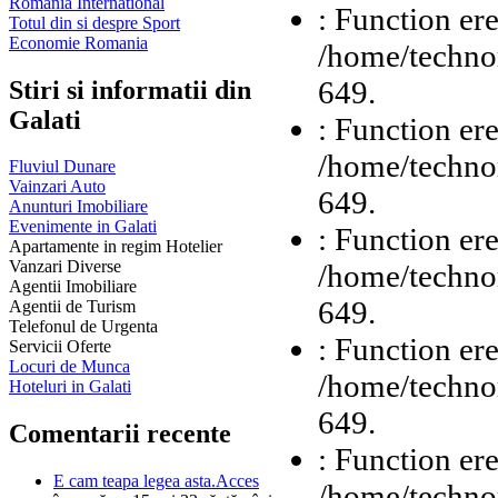
Romania International
: Function ere
Totul din si despre Sport
Economie Romania
/home/technor
649.
Stiri si informatii din
Galati
: Function ere
/home/technor
Fluviul Dunare
Vainzari Auto
649.
Anunturi Imobiliare
Evenimente in Galati
: Function ere
Apartamente in regim Hotelier
Vanzari Diverse
/home/technor
Agentii Imobiliare
649.
Agentii de Turism
Telefonul de Urgenta
: Function ere
Servicii Oferte
Locuri de Munca
/home/technor
Hoteluri in Galati
649.
Comentarii recente
: Function ere
E cam teapa legea asta.Acces
/home/technor