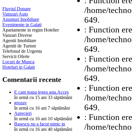
: Function ere
/home/technor
Fluviul Dunare
Vainzari Auto
649.
Anunturi Imobiliare
Evenimente in Galati
: Function ere
Apartamente in regim Hotelier
Vanzari Diverse
/home/technor
Agentii Imobiliare
Agentii de Turism
649.
Telefonul de Urgenta
: Function ere
Servicii Oferte
Locuri de Munca
/home/technor
Hoteluri in Galati
649.
Comentarii recente
: Function ere
E cam teapa legea asta.Acces
/home/technor
în urmă cu 15 ani 33 săptămâni
grozav
649.
în urmă cu 16 ani 7 săptămâni
Aprecieri
: Function ere
în urmă cu 16 ani 10 săptămâni
Basescu nu a facut nimic in
/home/technor
în urmă cu 16 ani 40 săptămâni