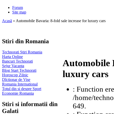
Forum
Site map
Acasă
» Automobile Bavaria: 8-fold sale increase for luxury cars
Stiri din Romania
Technorati Stiri Romania
Harta Online
Automobile B
Bancuri Technorati
Sejur Vacanta
Blog Start Technorati
luxury cars
Horoscop Zilnic
DIctionar de Vise
Romania International
: Function ere
Totul din si despre Sport
Economie Romania
/home/technor
Stiri si informatii din
649.
Galati