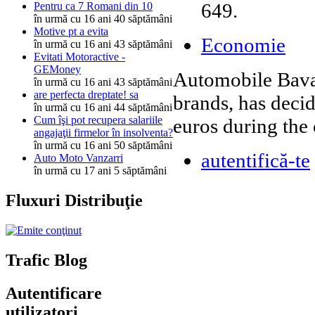
649.
Pentru ca 7 Romani din 10
în urmă cu 16 ani 40 săptămâni
Motive pt a evita
Economie
în urmă cu 16 ani 43 săptămâni
Evitati Motoractive -
GEMoney
Automobile Bava
în urmă cu 16 ani 43 săptămâni
are perfecta dreptate! sa
brands, has decid
în urmă cu 16 ani 44 săptămâni
Cum îşi pot recupera salariile
euros during the 
angajaţii firmelor în insolventa?
în urmă cu 16 ani 50 săptămâni
autentifică-te
Auto Moto Vanzarri
în urmă cu 17 ani 5 săptămâni
Fluxuri Distribuţie
Trafic Blog
Autentificare
utilizatori