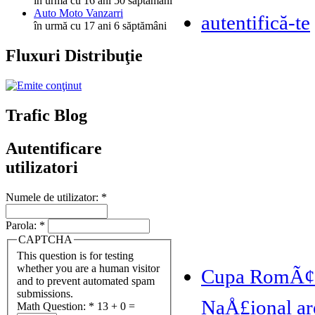
în urmă cu 16 ani 50 săptămâni
Auto Moto Vanzarri
autentifică-te
în urmă cu 17 ani 6 săptămâni
Fluxuri Distribuţie
Trafic Blog
Autentificare
utilizatori
Numele de utilizator:
*
Parola:
*
CAPTCHA
This question is for testing
whether you are a human visitor
Cupa RomÃ¢ni
and to prevent automated spam
submissions.
NaÅ£ional ar
Math Question:
*
13 + 0 =