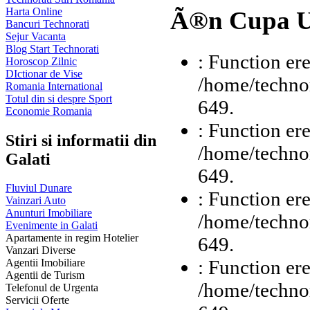
Harta Online
Ã®n Cupa 
Bancuri Technorati
Sejur Vacanta
Blog Start Technorati
: Function ere
Horoscop Zilnic
DIctionar de Vise
/home/technor
Romania International
Totul din si despre Sport
649.
Economie Romania
: Function ere
Stiri si informatii din
/home/technor
Galati
649.
Fluviul Dunare
: Function ere
Vainzari Auto
Anunturi Imobiliare
/home/technor
Evenimente in Galati
Apartamente in regim Hotelier
649.
Vanzari Diverse
: Function ere
Agentii Imobiliare
Agentii de Turism
/home/technor
Telefonul de Urgenta
Servicii Oferte