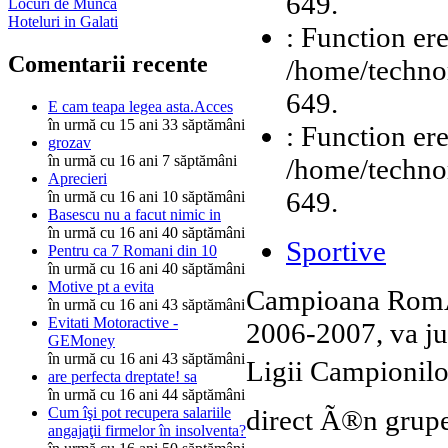
649.
Locuri de Munca
Hoteluri in Galati
: Function ere
Comentarii recente
/home/technor
649.
E cam teapa legea asta.Acces
în urmă cu 15 ani 33 săptămâni
: Function ere
grozav
în urmă cu 16 ani 7 săptămâni
/home/technor
Aprecieri
649.
în urmă cu 16 ani 10 săptămâni
Basescu nu a facut nimic in
în urmă cu 16 ani 40 săptămâni
Sportive
Pentru ca 7 Romani din 10
în urmă cu 16 ani 40 săptămâni
Motive pt a evita
Campioana RomÃ¢
în urmă cu 16 ani 43 săptămâni
Evitati Motoractive -
2006-2007, va juc
GEMoney
în urmă cu 16 ani 43 săptămâni
Ligii Campionilo
are perfecta dreptate! sa
în urmă cu 16 ani 44 săptămâni
direct Ã®n grupel
Cum îşi pot recupera salariile
angajaţii firmelor în insolventa?