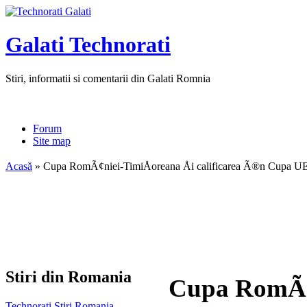
Galati Technorati
Stiri, informatii si comentarii din Galati Romnia
Forum
Site map
Acasă
» Cupa RomÃ¢niei-TimiÅoreana Åi calificarea Ã®n Cupa 
Stiri din Romania
Cupa RomÃ¢ni
Technorati Stiri Romania