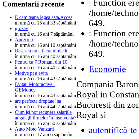
: Function ere
Comentarii recente
/home/technor
E cam teapa legea asta.Acces
649.
în urmă cu 15 ani 33 săptămâni
grozav
: Function ere
în urmă cu 16 ani 7 săptămâni
Aprecieri
/home/technor
în urmă cu 16 ani 10 săptămâni
Basescu nu a facut nimic in
649.
în urmă cu 16 ani 40 săptămâni
Pentru ca 7 Romani din 10
Economie
în urmă cu 16 ani 40 săptămâni
Motive pt a evita
în urmă cu 16 ani 43 săptămâni
Compania Baron S
Evitati Motoractive -
GEMoney
Royal in Constant
în urmă cu 16 ani 43 săptămâni
are perfecta dreptate! sa
Bucuresti din zon
în urmă cu 16 ani 44 săptămâni
Cum îşi pot recupera salariile
Royal si
angajaţii firmelor în insolventa?
în urmă cu 16 ani 50 săptămâni
autentifică-te
Auto Moto Vanzarri
în urmă cu 17 ani 6 săptămâni