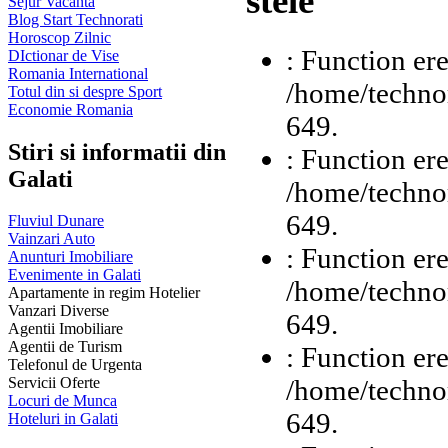
stele
Sejur Vacanta
Blog Start Technorati
Horoscop Zilnic
: Function ere
DIctionar de Vise
Romania International
/home/technor
Totul din si despre Sport
Economie Romania
649.
Stiri si informatii din
: Function ere
Galati
/home/technor
649.
Fluviul Dunare
Vainzari Auto
: Function ere
Anunturi Imobiliare
Evenimente in Galati
/home/technor
Apartamente in regim Hotelier
Vanzari Diverse
649.
Agentii Imobiliare
Agentii de Turism
: Function ere
Telefonul de Urgenta
/home/technor
Servicii Oferte
Locuri de Munca
649.
Hoteluri in Galati