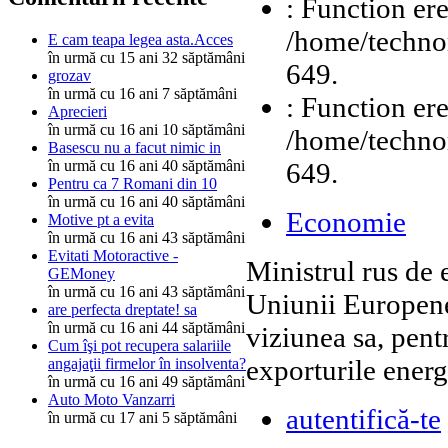
: Function ere
/home/technor
E cam teapa legea asta.Acces
în urmă cu 15 ani 32 săptămâni
649.
grozav
în urmă cu 16 ani 7 săptămâni
: Function ere
Aprecieri
în urmă cu 16 ani 10 săptămâni
/home/technor
Basescu nu a facut nimic in
649.
în urmă cu 16 ani 40 săptămâni
Pentru ca 7 Romani din 10
în urmă cu 16 ani 40 săptămâni
Economie
Motive pt a evita
în urmă cu 16 ani 43 săptămâni
Evitati Motoractive -
Ministrul rus de 
GEMoney
în urmă cu 16 ani 43 săptămâni
Uniunii Europene 
are perfecta dreptate! sa
în urmă cu 16 ani 44 săptămâni
viziunea sa, pent
Cum îşi pot recupera salariile
exporturile energ
angajaţii firmelor în insolventa?
în urmă cu 16 ani 49 săptămâni
Auto Moto Vanzarri
autentifică-te
în urmă cu 17 ani 5 săptămâni