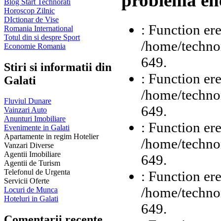
problema ene
Blog Start Technorati
Horoscop Zilnic
DIctionar de Vise
: Function ere
Romania International
Totul din si despre Sport
/home/technor
Economie Romania
649.
Stiri si informatii din
: Function ere
Galati
/home/technor
Fluviul Dunare
649.
Vainzari Auto
Anunturi Imobiliare
: Function ere
Evenimente in Galati
Apartamente in regim Hotelier
/home/technor
Vanzari Diverse
Agentii Imobiliare
649.
Agentii de Turism
Telefonul de Urgenta
: Function ere
Servicii Oferte
/home/technor
Locuri de Munca
Hoteluri in Galati
649.
Comentarii recente