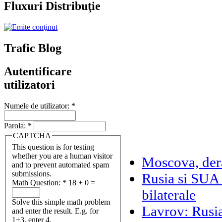
Fluxuri Distribuţie
Trafic Blog
Autentificare
utilizatori
Numele de utilizator:
*
Parola:
*
CAPTCHA
This question is for testing
whether you are a human visitor
Moscova, dera
and to prevent automated spam
submissions.
Rusia si SUA s
Math Question:
*
18 + 0 =
bilaterale
Solve this simple math problem
Lavrov: Rusi
and enter the result. E.g. for
1+3, enter 4.