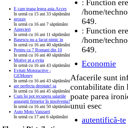
: Function ere
E cam teapa legea asta.Acces
/home/technor
în urmă cu 15 ani 33 săptămâni
649.
grozav
în urmă cu 16 ani 7 săptămâni
: Function ere
Aprecieri
în urmă cu 16 ani 11 săptămâni
/home/technor
Basescu nu a facut nimic in
în urmă cu 16 ani 40 săptămâni
649.
Pentru ca 7 Romani din 10
în urmă cu 16 ani 40 săptămâni
Motive pt a evita
Economie
în urmă cu 16 ani 43 săptămâni
Evitati Motoractive -
Afacerile sunt in
GEMoney
în urmă cu 16 ani 43 săptămâni
contabilitate din
are perfecta dreptate! sa
în urmă cu 16 ani 45 săptămâni
poate parea ironi
Cum îşi pot recupera salariile
angajaţii firmelor în insolventa?
unui esec
în urmă cu 16 ani 50 săptămâni
Auto Moto Vanzarri
în urmă cu 17 ani 6 săptămâni
autentifică-te