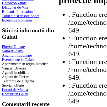
protectie im
Horoscop Zilnic
DIctionar de Vise
Romania International
: Function ere
Totul din si despre Sport
Economie Romania
/home/technor
649.
Stiri si informatii din
Galati
: Function ere
/home/technor
Fluviul Dunare
Vainzari Auto
649.
Anunturi Imobiliare
Evenimente in Galati
: Function ere
Apartamente in regim Hotelier
/home/technor
Vanzari Diverse
Agentii Imobiliare
649.
Agentii de Turism
Telefonul de Urgenta
: Function ere
Servicii Oferte
Locuri de Munca
/home/technor
Hoteluri in Galati
649.
Comentarii recente