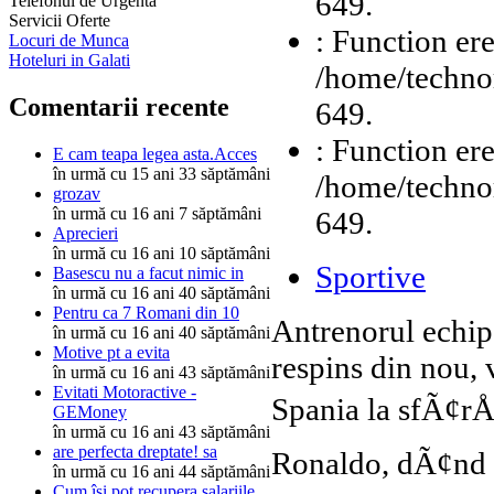
649.
Telefonul de Urgenta
Servicii Oferte
: Function ere
Locuri de Munca
Hoteluri in Galati
/home/technor
Comentarii recente
649.
: Function ere
E cam teapa legea asta.Acces
în urmă cu 15 ani 33 săptămâni
/home/technor
grozav
în urmă cu 16 ani 7 săptămâni
649.
Aprecieri
în urmă cu 16 ani 10 săptămâni
Sportive
Basescu nu a facut nimic in
în urmă cu 16 ani 40 săptămâni
Pentru ca 7 Romani din 10
Antrenorul echip
în urmă cu 16 ani 40 săptămâni
Motive pt a evita
respins din nou, 
în urmă cu 16 ani 43 săptămâni
Evitati Motoractive -
Spania la sfÃ¢rÅ
GEMoney
în urmă cu 16 ani 43 săptămâni
are perfecta dreptate! sa
Ronaldo, dÃ¢nd as
în urmă cu 16 ani 44 săptămâni
Cum îşi pot recupera salariile