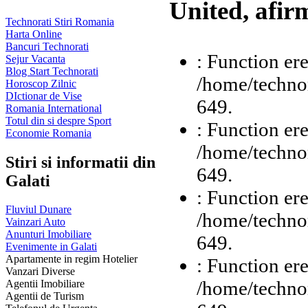
United, afir
Technorati Stiri Romania
Harta Online
Bancuri Technorati
: Function ere
Sejur Vacanta
Blog Start Technorati
/home/technor
Horoscop Zilnic
DIctionar de Vise
649.
Romania International
Totul din si despre Sport
: Function ere
Economie Romania
/home/technor
Stiri si informatii din
649.
Galati
: Function ere
Fluviul Dunare
/home/technor
Vainzari Auto
Anunturi Imobiliare
649.
Evenimente in Galati
Apartamente in regim Hotelier
: Function ere
Vanzari Diverse
/home/technor
Agentii Imobiliare
Agentii de Turism