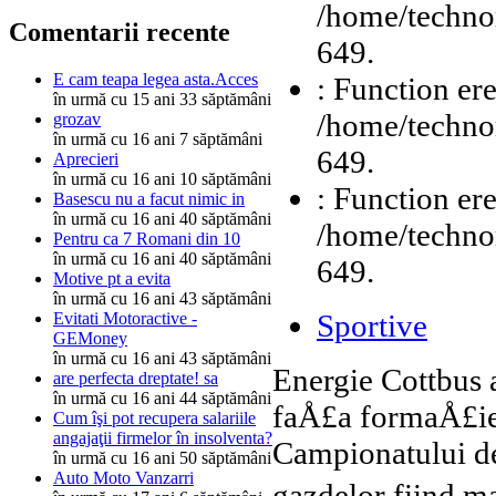
/home/technor
Comentarii recente
649.
E cam teapa legea asta.Acces
: Function ere
în urmă cu 15 ani 33 săptămâni
/home/technor
grozav
în urmă cu 16 ani 7 săptămâni
649.
Aprecieri
în urmă cu 16 ani 10 săptămâni
: Function ere
Basescu nu a facut nimic in
în urmă cu 16 ani 40 săptămâni
/home/technor
Pentru ca 7 Romani din 10
în urmă cu 16 ani 40 săptămâni
649.
Motive pt a evita
în urmă cu 16 ani 43 săptămâni
Sportive
Evitati Motoractive -
GEMoney
în urmă cu 16 ani 43 săptămâni
Energie Cottbus 
are perfecta dreptate! sa
în urmă cu 16 ani 44 săptămâni
faÅ£a formaÅ£ie
Cum îşi pot recupera salariile
angajaţii firmelor în insolventa?
Campionatului de
în urmă cu 16 ani 50 săptămâni
Auto Moto Vanzarri
gazdelor fiind m