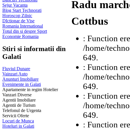
Radu marche
Sejur Vacanta
Blog Start Technorati
Horoscop Zilnic
Cottbus
DIctionar de Vise
Romania International
Totul din si despre Sport
: Function ere
Economie Romania
/home/technor
Stiri si informatii din
Galati
649.
: Function ere
Fluviul Dunare
Vainzari Auto
/home/technor
Anunturi Imobiliare
649.
Evenimente in Galati
Apartamente in regim Hotelier
: Function ere
Vanzari Diverse
Agentii Imobiliare
/home/technor
Agentii de Turism
Telefonul de Urgenta
649.
Servicii Oferte
Locuri de Munca
: Function ere
Hoteluri in Galati