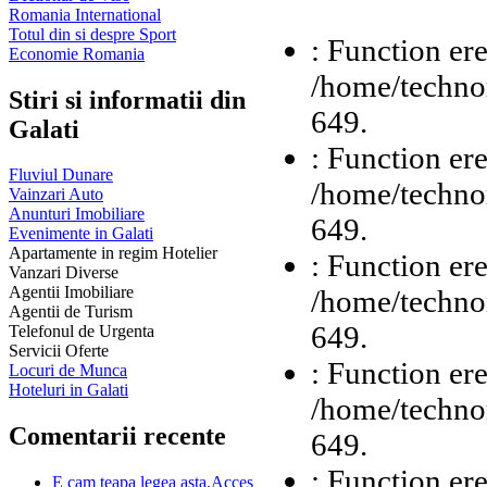
Romania International
Totul din si despre Sport
: Function ere
Economie Romania
/home/technor
Stiri si informatii din
649.
Galati
: Function ere
Fluviul Dunare
/home/technor
Vainzari Auto
Anunturi Imobiliare
649.
Evenimente in Galati
Apartamente in regim Hotelier
: Function ere
Vanzari Diverse
Agentii Imobiliare
/home/technor
Agentii de Turism
649.
Telefonul de Urgenta
Servicii Oferte
: Function ere
Locuri de Munca
Hoteluri in Galati
/home/technor
Comentarii recente
649.
: Function ere
E cam teapa legea asta.Acces