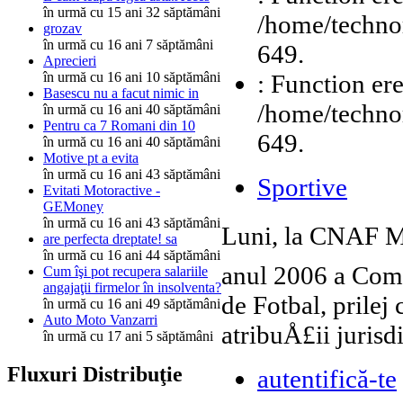
în urmă cu 15 ani 32 săptămâni
/home/technor
grozav
în urmă cu 16 ani 7 săptămâni
649.
Aprecieri
: Function ere
în urmă cu 16 ani 10 săptămâni
Basescu nu a facut nimic in
/home/technor
în urmă cu 16 ani 40 săptămâni
Pentru ca 7 Romani din 10
649.
în urmă cu 16 ani 40 săptămâni
Motive pt a evita
în urmă cu 16 ani 43 săptămâni
Sportive
Evitati Motoractive -
GEMoney
în urmă cu 16 ani 43 săptămâni
Luni, la CNAF Mo
are perfecta dreptate! sa
în urmă cu 16 ani 44 săptămâni
anul 2006 a Com
Cum îşi pot recupera salariile
angajaţii firmelor în insolventa?
de Fotbal, prilej 
în urmă cu 16 ani 49 săptămâni
Auto Moto Vanzarri
atribuÅ£ii jurisd
în urmă cu 17 ani 5 săptămâni
Fluxuri Distribuţie
autentifică-te