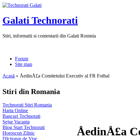
Galati Technorati
Stiri, informatii si comentarii din Galati Romnia
Forum
Site map
Acasă
» ÅedinÅ£a Comitetului Executiv al FR Fotbal
Stiri din Romania
Technorati Stiri Romania
Harta Online
Bancuri Technorati
Sejur Vacanta
Blog Start Technorati
ÅedinÅ£a Co
Horoscop Zilnic
DIctionar de Vise