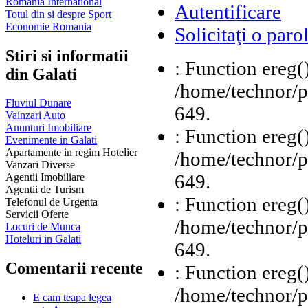
Romania International
Autentificare
Totul din si despre Sport
Economie Romania
Solicitaţi o paro
Stiri si informatii
: Function ereg(
din Galati
/home/technor/pu
Fluviul Dunare
649.
Vainzari Auto
Anunturi Imobiliare
: Function ereg(
Evenimente in Galati
Apartamente in regim Hotelier
/home/technor/pu
Vanzari Diverse
649.
Agentii Imobiliare
Agentii de Turism
: Function ereg(
Telefonul de Urgenta
Servicii Oferte
/home/technor/pu
Locuri de Munca
Hoteluri in Galati
649.
Comentarii recente
: Function ereg(
/home/technor/pu
E cam teapa legea