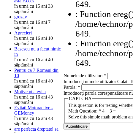
asta.Acces
649.
în urmă cu 15 ani 33
săptămâni
: Function ereg(
grozav
/home/technor/pu
în urmă cu 16 ani 7
săptămâni
649.
Aprecieri
în urmă cu 16 ani 10
: Function ereg(
săptămâni
Basescu nu a facut nimic
/home/technor/pu
in
în urmă cu 16 ani 40
649.
săptămâni
Pentru ca 7 Romani din
Numele de utilizator:
*
10
în urmă cu 16 ani 40
Introduceţi numele utilizator Galati T
săptămâni
Parola:
*
Motive pt a evita
Introduceţi parola corespunzătoare nu
în urmă cu 16 ani 43
CAPTCHA
săptămâni
This question is for testing wheth
Evitati Motoractive -
Math Question:
*
4 + 3 =
GEMoney
Solve this simple math problem and 
în urmă cu 16 ani 43
săptămâni
are perfecta dreptate! sa